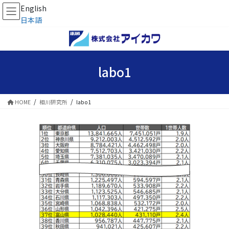
English
日本語
コ
ナ
ン
ビ
テ
ゲ
ン
ー
labo1
ツ
シ
へ
ョ
ス
ン
HOME
相川研究所
labo1
キ
に
ッ
移
プ
動