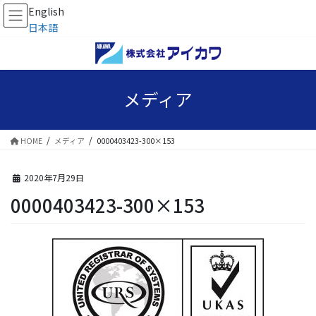
English
日本語
コ
ナ
ン
ビ
テ
ゲ
ン
ー
メディア
ツ
シ
へ
ョ
ス
ン
HOME
メディア
0000403423-300×153
キ
に
ッ
移
プ
動
2020年7月29日
0000403423-300×153