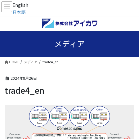
English
日本語
コ
ナ
ン
ビ
テ
ゲ
ン
ー
メディア
ツ
シ
へ
ョ
ス
ン
HOME
メディア
trade4_en
キ
に
ッ
移
プ
動
2024年8月26日
trade4_en