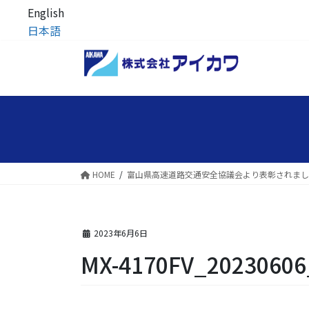
English
日本語
コ
ナ
ン
ビ
テ
ゲ
ン
ー
ツ
シ
へ
ョ
ス
ン
キ
に
HOME
富山県高速道路交通安全協議会より表彰されまし
ッ
移
プ
動
2023年6月6日
MX-4170FV_20230606